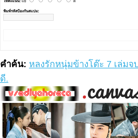
ให้คะแนน:
แย่
ดี
พิมพ์รหัสป้องกันสแปม:
คำค้น:
หลงรักหนุ่มข้างโต๊ะ 7 เล่ม
ดี.