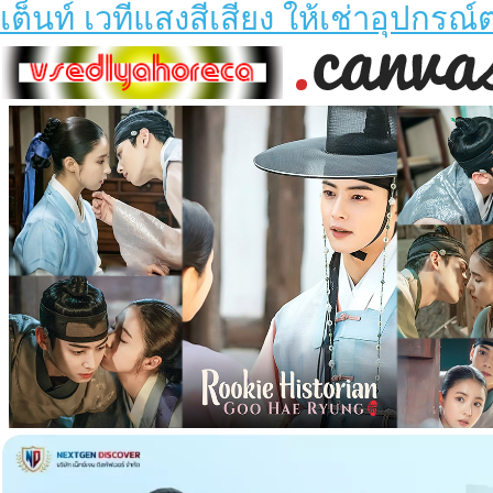
เต็นท์ เวทีแสงสีเสียง ให้เช่าอุปกร